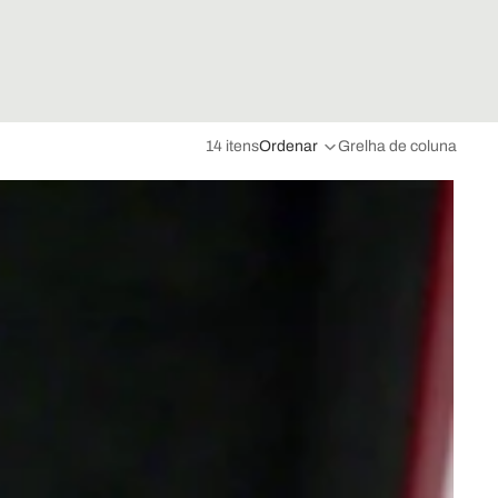
14 itens
Ordenar
Grelha de coluna