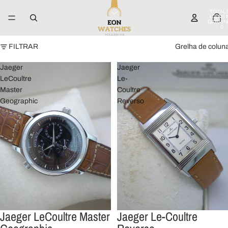
TOTAL 
ITENS 
CARRIN
0
FILTRAR
Grelha de colun
Jaeger
Jaeger
LeCoultre
Le-
Master
Coultre
Geographic
Reverso
Jaeger LeCoultre Master
Jaeger Le-Coultre