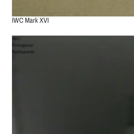
IWC Mark XVI
IWC
Portugieser
Rattrapante