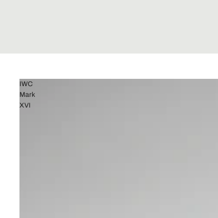
IWC
Mark
XVI