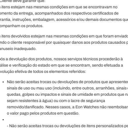
Cliente deve garantir que:
 itens estejam nas mesmas condições em que se encontravam no
mento da entrega, acompanhados dos respectivos certificados de
rantia, instruções, embalagem, acessórios e/ou demais documentos qu
ompanham os produtos.
 itens devolvidos estejam nas mesmas condições em que foram enviad
ndo o cliente responsável por quaisquer danos aos produtos causados 
nuseio inadequado.
ós a devolução dos produtos, nossos serviços técnicos procederão à
álise e verificação do estado em que se encontram, sendo efetuada a
volução efetiva de todos os elementos referidos:
Não serão aceitas trocas ou devoluções de produtos que apresent
sinais de uso ou mau uso (incluindo, entre outros, arranhões, sinais
quedas, golpes ou impactos e sinais de umidade em produtos que 
sejam resistentes à água) ou com o lacre de segurança
removido/danificado. Nesses casos, a Eon Watches não reembolsa
o valor pago pelos produtos em questão.
- Não serão aceitas trocas ou devoluções de itens personalizados p