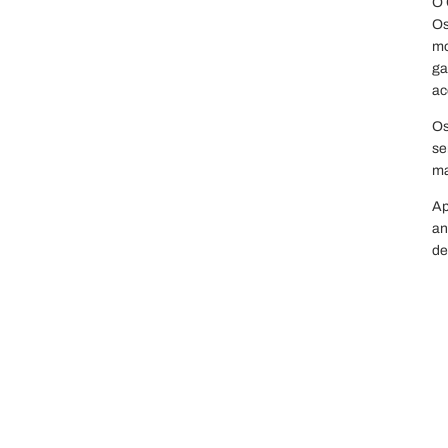
O 
Os
mo
ga
ac
Os
se
ma
Ap
an
de