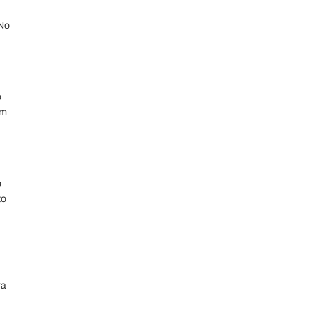
 No
o
um
o
to
ra