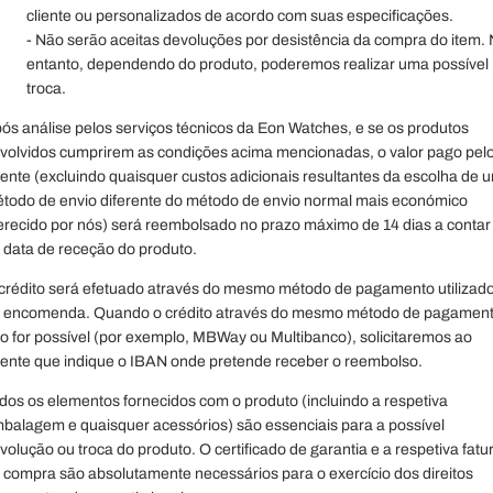
cliente ou personalizados de acordo com suas especificações.
- Não serão aceitas devoluções por desistência da compra do item.
entanto, dependendo do produto, poderemos realizar uma possível
troca.
ós análise pelos serviços técnicos da Eon Watches, e se os produtos
volvidos cumprirem as condições acima mencionadas, o valor pago pel
iente (excluindo quaisquer custos adicionais resultantes da escolha de 
todo de envio diferente do método de envio normal mais económico
erecido por nós) será reembolsado no prazo máximo de 14 dias a contar
 data de receção do produto.
crédito será efetuado através do mesmo método de pagamento utilizad
 encomenda. Quando o crédito através do mesmo método de pagamen
o for possível (por exemplo, MBWay ou Multibanco), solicitaremos ao
iente que indique o IBAN onde pretende receber o reembolso.
dos os elementos fornecidos com o produto (incluindo a respetiva
balagem e quaisquer acessórios) são essenciais para a possível
volução ou troca do produto. O certificado de garantia e a respetiva fatu
 compra são absolutamente necessários para o exercício dos direitos