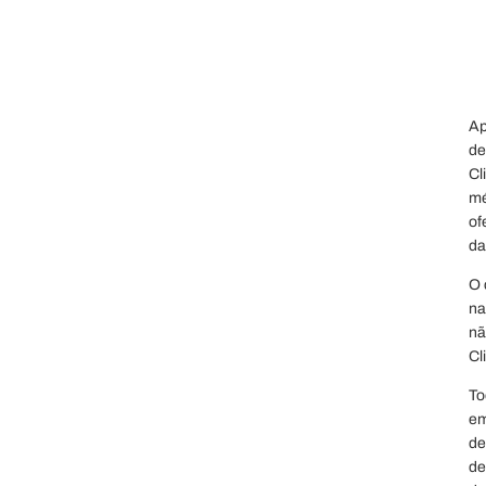
Ap
de
Cl
mé
of
da
O 
na
nã
Cl
To
em
de
de