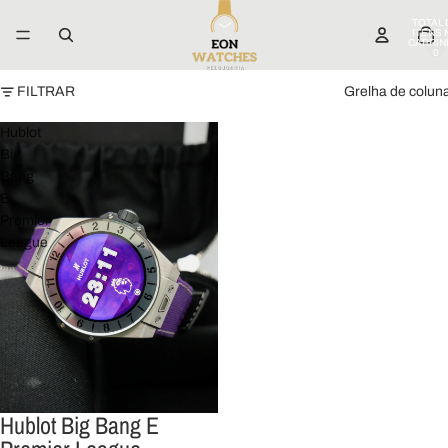
TOTAL 
ITENS 
CARRIN
0
FILTRAR
Grelha de colun
Hublot
Big
Bang
E
Premier
League
Hublot Big Bang E