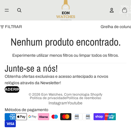
TOTAL 
ITENS 
CARRIN
0
FILTRAR
Grelha de colun
Nenhum produto encontrado.
Experimente utilizar menos filtros ou
limpar todos os filtros
.
Junte-se a nós!
Obtenha ofertas exclusivas e acesso antecipado a novos
relógios através da Newsletter!
ADERIR
© 2026
Eon Watches
,
Com tecnologia Shopify
Política de privacidade
Política de reembolso
Instagram
Youtube
Métodos de pagamento